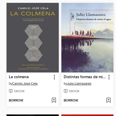
La colmena
Distintas formas de mirar el agua
by
Camilo José Cela
by
Julio Llamazares
EBOOK
EBOOK
BORROW
BORROW