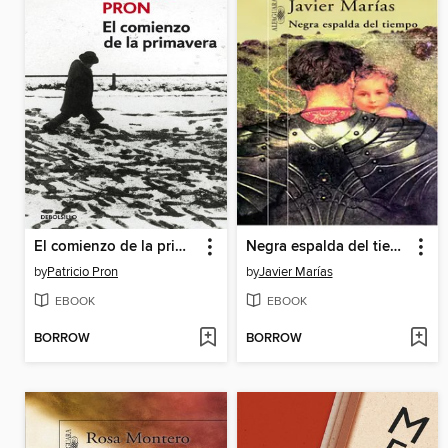
El comienzo de la primavera
Negra espalda del tiempo
by
Patricio Pron
by
Javier Marías
EBOOK
EBOOK
BORROW
BORROW