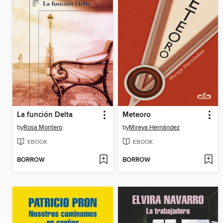
La función Delta
Meteoro
by
Rosa Montero
by
Mireya Hernández
EBOOK
EBOOK
BORROW
BORROW