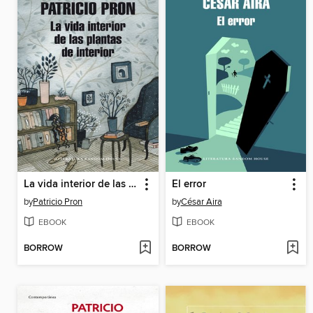
La vida interior de las plantas de interior
El error
by
Patricio Pron
by
César Aira
EBOOK
EBOOK
BORROW
BORROW