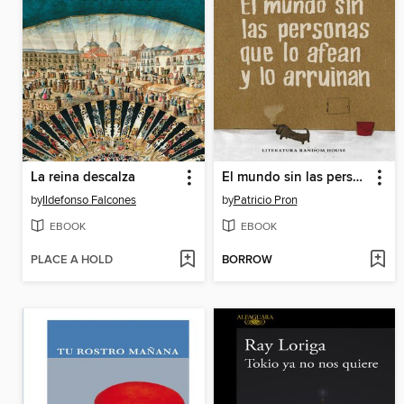
La reina descalza
El mundo sin las personas que lo afean y lo arruinan
by
Ildefonso Falcones
by
Patricio Pron
EBOOK
EBOOK
PLACE A HOLD
BORROW