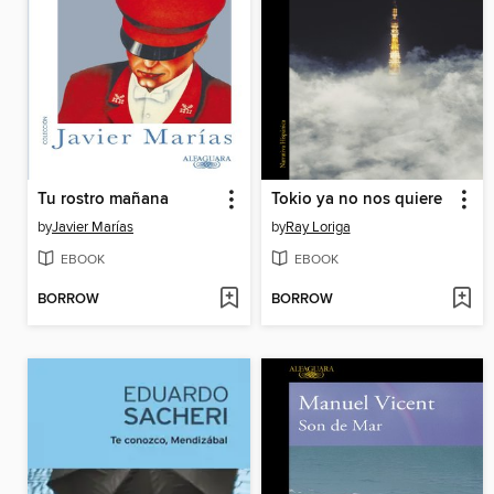
Tu rostro mañana
Tokio ya no nos quiere
by
Javier Marías
by
Ray Loriga
EBOOK
EBOOK
BORROW
BORROW