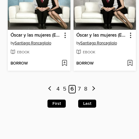
Óscar y las mujeres (Episodio 2)
Óscar y las mujeres (Episodio 1)
by
Santiago Roncagliolo
by
Santiago Roncagliolo
EBOOK
EBOOK
BORROW
BORROW
4
5
6
7
8
First
Last