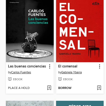
Las buenas conciencias
El comensal
by
Carlos Fuentes
by
Gabriela Ybarra
EBOOK
EBOOK
PLACE A HOLD
BORROW