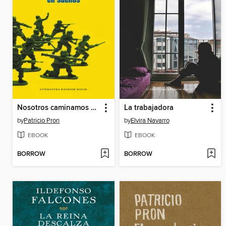
Nosotros caminamos en sueños
La trabajadora
by
Patricio Pron
by
Elvira Navarro
EBOOK
EBOOK
BORROW
BORROW