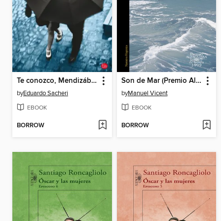
Te conozco, Mendizábal
Son de Mar (Premio Alfaguara de novela 1999)
by
Eduardo Sacheri
by
Manuel Vicent
EBOOK
EBOOK
BORROW
BORROW