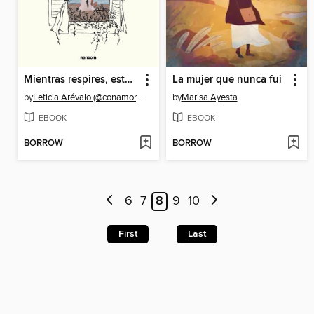
Mientras respires, estás a tiempo
La mujer que nunca fui
by
Leticia Arévalo (@conamor.leti)
by
Marisa Ayesta
EBOOK
EBOOK
BORROW
BORROW
6
7
8
9
10
First
Last