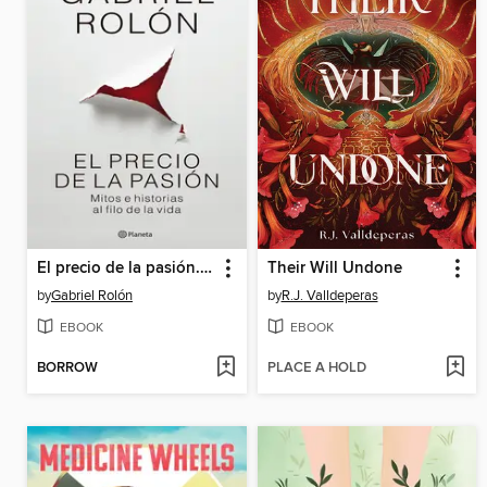
El precio de la pasión. Nueva Edición
Their Will Undone
by
Gabriel Rolón
by
R.J. Valldeperas
EBOOK
EBOOK
BORROW
PLACE A HOLD