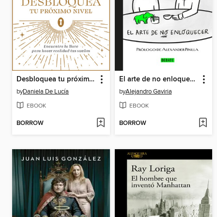
Desbloquea tu próximo nivel
El arte de no enloquecer
by
Daniela De Lucía
by
Alejandro Gaviria
EBOOK
EBOOK
BORROW
BORROW