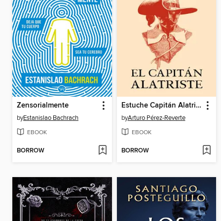
Zensorialmente
Estuche Capitán Alatriste
by
Estanislao Bachrach
by
Arturo Pérez-Reverte
EBOOK
EBOOK
BORROW
BORROW