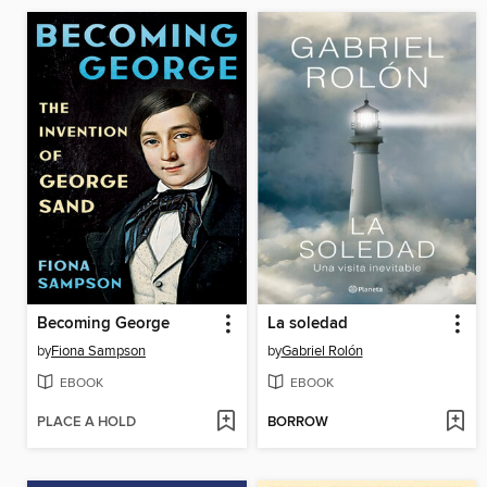
Becoming George
La soledad
by
Fiona Sampson
by
Gabriel Rolón
EBOOK
EBOOK
PLACE A HOLD
BORROW