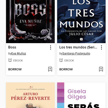
Boss
Los tres mundos (Serie Julio César 3)
by
Eva Muñoz
by
Santiago Posteguillo
EBOOK
EBOOK
BORROW
BORROW