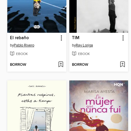
El rebaño
TIM
by
Pablo Rivero
by
Ray Loriga
EBOOK
EBOOK
BORROW
BORROW